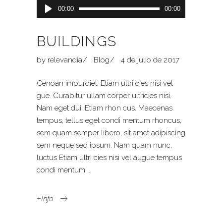
Reproductor
00:00
00:00
de
audio
BUILDINGS
by
relevandia
Blog
4 de julio de 2017
Cenoan impurdiet. Etiam ultri cies nisi vel
gue. Curabitur ullam corper ultricies nisi.
Nam eget dui. Etiam rhon cus. Maecenas
tempus, tellus eget condi mentum rhoncus,
sem quam semper libero, sit amet adipiscing
sem neque sed ipsum. Nam quam nunc,
luctus Etiam ultri cies nisi vel augue tempus
condi mentum