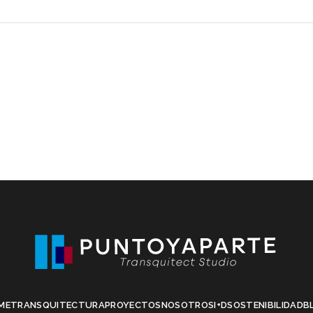
ME
TRANSQUITECTURA
PROYECTOS
NOSOTROS
I+D
SOSTENIBILIDAD
B