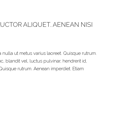
AUCTOR ALIQUET. AENEAN NISI
ra nulla ut metus varius laoreet. Quisque rutrum.
blandit vel, luctus pulvinar, hendrerit id,
t. Quisque rutrum. Aenean imperdiet. Etiam