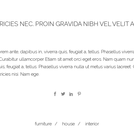
ICIES NEC. PROIN GRAVIDA NIBH VEL VELIT 
m ante, dapibus in, viverra quis, feugiat a, tellus. Phasellus viver
 Curabitur ullamcorper Etiam sit amet orci eget eros. Nam quam nunc, 
is, feugiat a, tellus. Phasellus viverra nulla ut metus varius laoree
ricies nisi. Nam ege.
furniture
/
house
/
interior