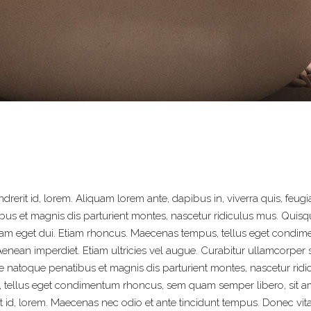
erit id, lorem. Aliquam lorem ante, dapibus in, viverra quis, feugiat
s et magnis dis parturient montes, nascetur ridiculus mus. Quisque
i. Nam eget dui. Etiam rhoncus. Maecenas tempus, tellus eget cond
 Aenean imperdiet. Etiam ultricies vel augue. Curabitur ullamcorpe
natoque penatibus et magnis dis parturient montes, nascetur ridicu
 tellus eget condimentum rhoncus, sem quam semper libero, sit 
it id, lorem. Maecenas nec odio et ante tincidunt tempus. Donec vit