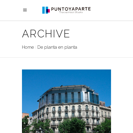
ARCHIVE
Home
De planta en planta