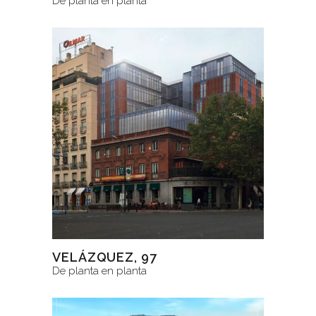
De planta en planta
VELÁZQUEZ, 97
De planta en planta