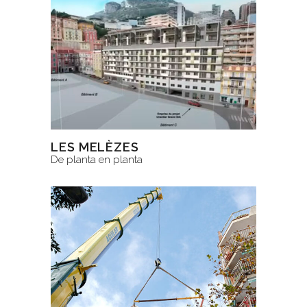
LES MELÈZES
De planta en planta