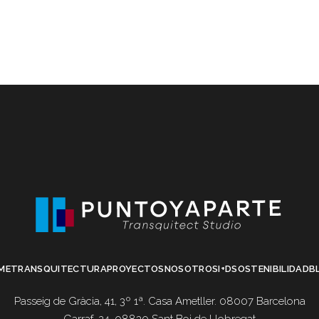
ME
TRANSQUITECTURA
PROYECTOS
NOSOTROS
I+D
SOSTENIBILIDAD
B
Passeig de Gràcia, 41, 3º 1ª. Casa Ametller. 08007 Barcelona
Garraf, 24. 08830 Sant Boi de Llobregat