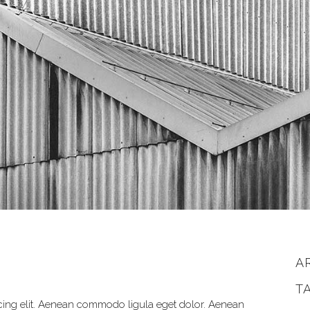
A
T
cing elit. Aenean commodo ligula eget dolor. Aenean