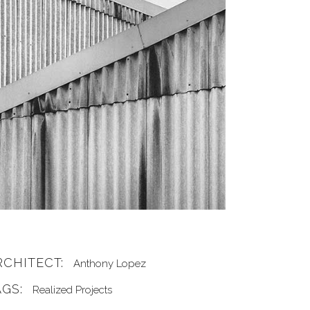
RCHITECT:
Anthony Lopez
AGS:
Realized Projects