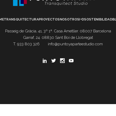
ME
TRANSQUITECTURA
PROYECTOS
NOSOTROS
I+D
SOSTENIBILIDAD
B
Passeig de Gràcia, 41, 3º 1ª. Casa Ametller. 08007 Barcelona
Garraf, 24. 08830 Sant Boi de Llobregat
T. 933 803 326
info@puntoyaparteestudio.com