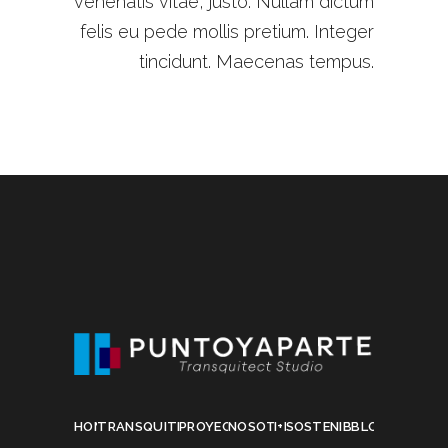
venenatis vitae, justo. Nullam dictum
felis eu pede mollis pretium. Integer
tincidunt. Maecenas tempus.
HOME
TRANSQUITECTURA
PROYECTOS
NOSOTROS
I+D
SOSTENIBILIDAD
BLOG